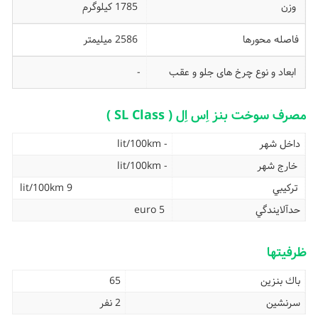
وزن
1785 کیلوگرم
فاصله محورها
2586 میلیمتر
ابعاد و نوع چرخ های جلو و عقب
-
مصرف سوخت بنز اِس اِل ( SL Class )
داخل شهر
- lit/100km
خارج شهر
- lit/100km
تركيبي
9 lit/100km
حدآلايندگي
euro 5
ظرفیتها
باك بنزين
65
سرنشین
2 نفر