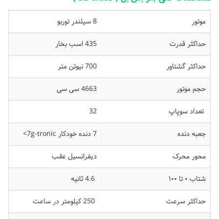
موتور
8 سیلندر توربو
حداکثر قدرت
435 اسب بخار
حداکثر گشتاور
700 نیوتن متر
حجم موتور
4663 سی سی
تعداد سوپاپ
32
جعبه دنده
7 دنده خودکار 7g-tronic>
محور محرک
دیفرانسیل عقب
شتاب ۰ تا ۱۰۰
4.6 ثانیه
حداکثر سرعت
250 کیلومتر در ساعت