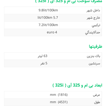
مصرف سوخت بی ام و 325 آی ( 325i )
داخل شهر
9.8lit/100km
خارج شهر
5.7 lit/100km
تركيبي
7.2lit/100km
حدآلايندگي
euro 4
ظرفیتها
باك بنزين
63 ليتر
سرنشین
5 نفر
ابعاد بی ام و 325 آی ( 325i )
عرض
(1816) mm
طول
(4531) mm