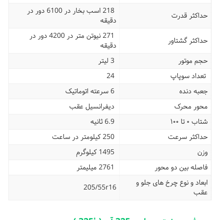
218 اسب بخار در 6100 دور در
حداکثر قدرت
دقیقه
271 نیوتن متر در 4200 دور در
حداکثر گشتاور
دقیقه
حجم موتور
3 لیتر
تعداد سوپاپ
24
جعبه دنده
6 سرعته اتوماتیک
محور محرک
دیفرانسیل عقب
شتاب ۰ تا ۱۰۰
6.9 ثانیه
حداکثر سرعت
250 کیلومتر در ساعت
وزن
1495 کیلوگرم
فاصله بین دو محور
2761 میلیمتر
ابعاد و نوع چرخ های جلو و
205/55r16
عقب