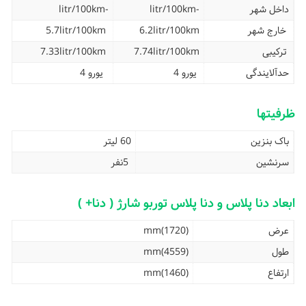
داخل شهر
-litr/100km
-litr/100km
خارج شهر
6.2litr/100km
5.7litr/100km
ترکیبی
7.74litr/100km
7.33litr/100km
حدآلایندگی
يورو 4
يورو 4
ظرفیتها
باک بنزین
60 لیتر
سرنشین
5نفر
ابعاد دنا پلاس و دنا پلاس توربو شارژ ( دنا+ )
عرض
(1720)mm
طول
(4559)mm
ارتفاع
(1460)mm