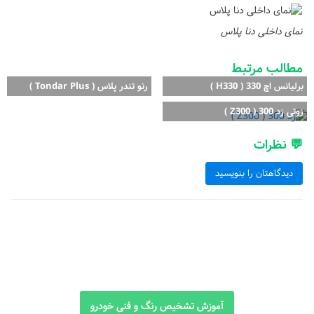
نمای داخلی دنا پلاس
مطالب مرتبط
برلیانس اچ 330 ( H330 )
رنو تندر پلاس ( Tondar Plus )
زوتی زد 300 ( Z300 )
💬 نظرات
دیدگاهتان را بنویسید