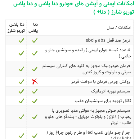
امکانات ایمنی و آپشن های خودرو دنا پلاس و دنا پلاس
توربو شارژ ( دنا+ )
دنا
دنا پلاس
امکانات / مدل
پلاس
توربو شارژ
ترمز صد قفل abs و ebd
4 عدد کیسه هوای ایمنی ( راننده و سرنشین جلو و
جانبی )
فرمان هیدرولیک مجهز به کلید های کنترلی سیستم
صوتی و بلوتوث و کروز کنترل
روکش چرمی فرمان با دوخت قرمز
سیستم تهویه اتوماتیک
کانال تهویه برای سرنشینان عقب
سیستم صوتی مجهز به مولتی مدیا تصویری با
رهیاب ( gps ) و بلوتوث موبایل - بلندگو های جلو و
عقب - تیوتر
چراغ جلو دارای لامپ led و طرح زنون چراغ روز (
day light )