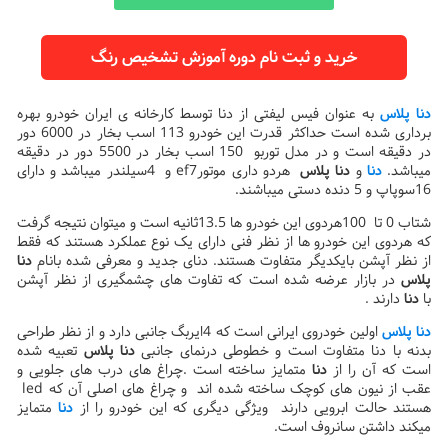
خرید و ثبت نام دوره آموزش تشخیص رنگ
دنا پلاس
به عنوان فیس لیفتی از دنا توسط کارخانه ی ایران خودرو بهره
برداری شده است حداکثر قدرت این خودرو 113 اسب بخار در 6000 دور
در دقیقه است و در مدل توربو 150 اسب بخار در 5500 دور در دقیقه
میباشد.
دنا
و
دنا پلاس
هردو داری موتورef7 و 4سیلندر میباشد و دارای
16سوپاپ و 5 دنده دستی میباشند.
شتاب 0 تا 100هردوی این خودرو ها 13.5ثانیه است و میتوان نتیجه گرفت
که هردوی این خودرو ها از نظر فنی دارای یک نوع عملکرد هستند که فقط
از نظر آپشن بایکدیگر متفاوت هستند. دنای جدید و معرفی شده بانام
دنا
پلاس
در بازار عرضه شده است که تفاوت های چشمگیری از نظر آپشن
با
دنا
دارند .
دنا پلاس
اولین خودروی ایرانی است که 4ایربگ جانبی دارد و از نظر طراحی
بدنه با دنا متفاوت است و خطوطی درنمای جانبی
دنا پلاس
تعبیه شده
است که آن را از
دنا
متمایز ساخته است .چراغ های درب های جلویی و
عقب از نیون های کوچک ساخته شده اند و چراغ های اصلی آن که led
هستند حالت ابرویی دارند ویژگی دیگری که این خودرو را از
دنا
متمایز
میکند داشتن سانروف است.