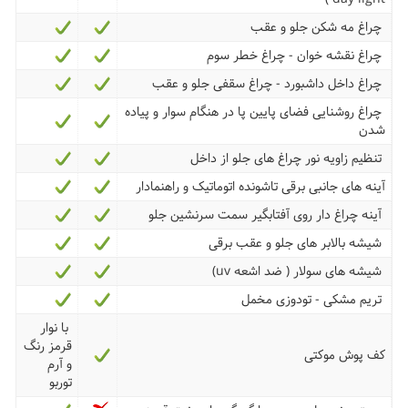
چراغ مه شکن جلو و عقب
چراغ نقشه خوان - چراغ خطر سوم
چراغ داخل داشبورد - چراغ سقفی جلو و عقب
چراغ روشنایی فضای پایین پا در هنگام سوار و پیاده
شدن
تنظیم زاویه نور چراغ های جلو از داخل
آینه های جانبی برقی تاشونده اتوماتیک و راهنمادار
آینه چراغ دار روی آفتابگیر سمت سرنشین جلو
شیشه بالابر های جلو و عقب برقی
شیشه های سولار ( ضد اشعه uv)
تریم مشکی - تودوزی مخمل
با نوار
قرمز رنگ
کف پوش موکتی
و آرم
توربو