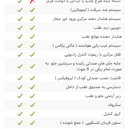
دسته دنده طرح جدید با گردگیر با دوخت قرمز
سیستم ضد سرقت ( ایموبلایزر)
سیستم هشدار دهند مرکزی ورود غیر مجاز
دوربین دید عقب
هشدار دهنده موانع عقب
سیستم عیب یابی هوشمند ( مالتی پلکس )
قفل مرکزی با ریموت کنترل رادیویی
جابه جای های صندلی راننده و سرنشین جلو به
صورت تمام برقی در 8 جهت
قابلیت نصب صندلی کودک ( ایزوفیکس )
دسترسی به صندوق عقب از داخل
زیر آرنجی جلو و عقب
سانروف
کروز کنترل
ستون فرمان تلسکوپی ( جمع شونده )