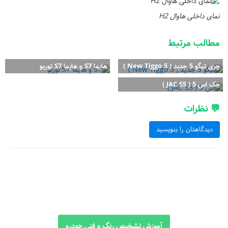
نمای داخلی هاوال H2
مطالب مرتبط
چری تیگو 5 جدید ( New Tiggo 5 )
هایما S7 و هایما S7 توربو
جک اس 5 ( JAC S5 )
💬 نظرات
دیدگاهتان را بنویسید
آموزش تشخیص رنگ و فنی خودرو