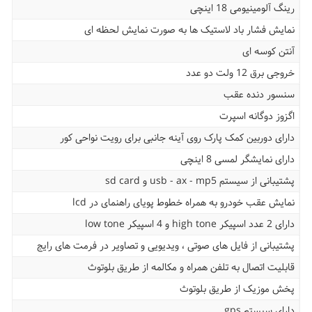
رینگ آلومینیومی 18 اینچی
نمایش فشار باد لاستیک ها به صورت نمایش لحظه ای
آنتن کوسه ای
خروجی برق 12 ولت دو عدد
سنسور دنده عقب
اگزوز دوگانه اسپرت
دارای دوربین کمک پارک روی آینه جانبی برای رویت نواحی کور
دارای نمایشگر لمسی 8 اینچی
پشتیبانی از سیستم usb - ax - mp5 و sd card
نمایش عقب خودرو به همراه خطوط پویای راهنمای در lcd
دارای 2 عدد اسپیکر high tone و 4 اسپیکر low tone
پشتیبانی از فایل های صوتی ، ویدیویی و تصاویر در فرمت های رایج
قابلیت اتصال به تلفن همراه و مکالمه از طریق بلوتوث
پخش موزیک از طریق بلوتوث
دارای سیستم gps