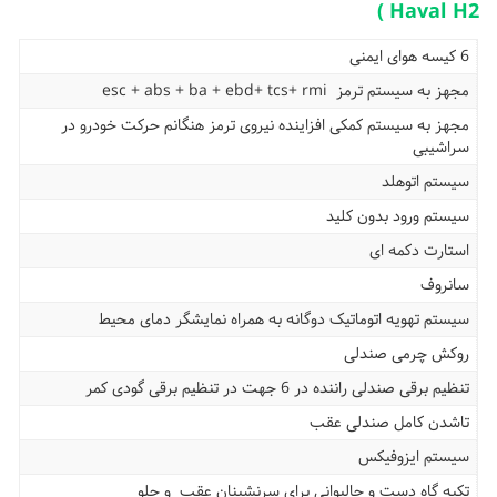
Haval H2 )
6 کیسه هوای ایمنی
مجهز به سیستم ترمز
esc + abs + ba + ebd+ tcs+ rmi
مجهز به سیستم کمکی افزاینده نیروی ترمز هنگانم حرکت خودرو در
سراشیبی
سیستم اتوهلد
سیستم ورود بدون کلید
استارت دکمه ای
سانروف
سیستم تهویه اتوماتیک دوگانه به همراه نمایشگر دمای محیط
روکش چرمی صندلی
تنظیم برقی صندلی راننده در 6 جهت در تنظیم برقی گودی کمر
تاشدن کامل صندلی عقب
سیستم ایزوفیکس
تکیه گاه دست و جالیوانی برای سرنشینان عقب و جلو