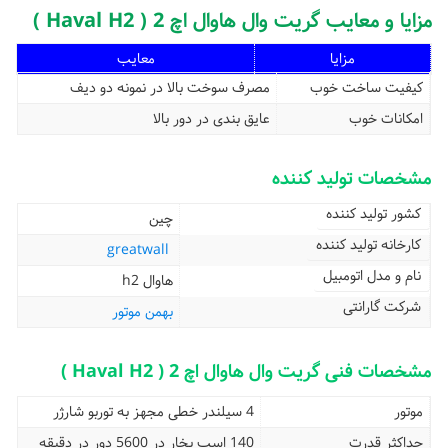
مزایا و معایب گریت وال هاوال اچ 2 ( Haval H2 )
مزایا
معایب
کیفیت ساخت خوب
مصرف سوخت بالا در نمونه دو دیف
امکانات خوب
عایق بندی در دور بالا
مشخصات تولید کننده
کشور تولید کننده
چین
کارخانه تولید کننده
greatwall
نام و مدل اتومبیل
هاوال h2
شرکت گارانتی
بهمن موتور
مشخصات فنی گریت وال هاوال اچ 2 ( Haval H2 )
موتور
4 سیلندر خطی مجهز به توربو شارژر
حداکثر قدرت
140 اسب بخار در 5600 دور در دقیقه