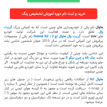
خرید و ثبت نام دوره آموزش تشخیص رنگ
هاوال
نام یکی از خودروسازی های چینی است که به کمپانی بزرگ
گریت
وال
تعلق دارد و عمده فعالیت این شرکت تولید خودرو
های
suv
است.
گریت وال هاوال اچ 2
(
haval h2
)
نام یکی از محصولات
پرفروش این کمپانی است که در سال 2015 عنوان ششمین شاسی بلند
پرفروش چین را به خود اختصاص داده است.
این شاسی بلند چینی از کیفیت ساخت و مونتاژ خوبی نسبت به رقبایی
مانند
جک s5
و
چری تیگو 5
بهره میبرد. بدنه ی دو رنگ این خودرو در کنار
جلو پنجره ذورنقه ای شکل و چراغ های ال ای دی به جذابیت آن افزوده . اگر
وارد کابین این خودرو شوید متوجه تفاوت آن با سایر خوردرو های بی کیفیت
چینی میشوید.
هاوال h2
از امکانات رفاهی زیادی برخوردار است ( در جدول های زیر
لیست کامل آپشن ها نوشته شده است ) همچنین از نظر ایمنی 5 ستاره را
از c-ncap دریافت کرده است و مجهز به 6 کیسه هوای ایمنی در کنار
سایر سامانه های ایمنی است. از نظر فنی این خودرو مجهز به موتور 1.5
لیتری توربو شارژ است و در دو نسخه تک دیفرانسیل و دو دیفرانسیل نیز
عرضه میشود.