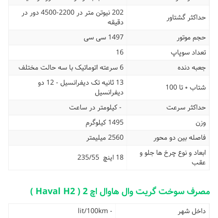
202 نیوتن متر در 2200-4500 دور در
حداکثر گشتاور
دقیقه
حجم موتور
1497 سی سی
تعداد سوپاپ
16
جعبه دنده
6 سرعته اتوماتیک با سه حالت مختلف
13 ثانیه تک دیفرانسیل - 12 دو
شتاب ۰ تا 100
دیفرانسیل
حداکثر سرعت
- کیلومتر در ساعت
وزن
1495 کیلوگرم
فاصله بین دو محور
2560 میلیمتر
ابعاد و نوع چرخ ها جلو و
18 اینچ 235/55
عقب
مصرف سوخت گریت وال هاوال اچ 2 ( Haval H2 )
داخل شهر
- lit/100km