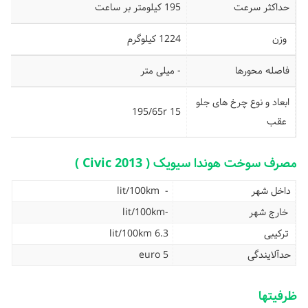
حداکثر سرعت
195 کیلومتر بر ساعت
وزن
1224 کیلوگرم
فاصله محورها
- میلی متر
ابعاد و نوع چرخ های جلو
195/65r 15
عقب
مصرف سوخت هوندا سیویک ( Civic 2013 )
داخل شهر
- lit/100km
خارج شهر
-lit/100km
ترکیبی
6.3 lit/100km
حدآلایندگی
euro 5
ظرفیتها