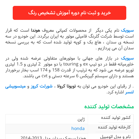
خرید و ثبت نام دوره آموزش تشخیص رنگ
سیویک
نام یکی دیگر از محصولات کمپانی معروف
هوندا
است که قرار
است توسط شرکت گلرنگ فامیلی موتور به ایران برگردد. این خودرو در سه
نسخه ی سدان ، هاچ بک و کوپه تولید شده است که به بررسی نسخه
سدان آن می پردازیم .
سیویک
در بازار های جهانی با موتورهای متفاوتی عرضه شده ولی در
خاورمیانه فقط در دو تیپ ex و touring با دو موتور 2 لیتری و 1.5 لیتری
توربو عرضه می شود که به ترتیب از قدرت 158 و 174 اسب بخار برخوردار
هستند و دارای سیستم گیربکس 6 سرعته دستی و cvt می باشند.
. از رقبای این خودرو می توان به
تویوتا کرولا
،
شورلت کروز
و
میتسوبیشی
لنسر
اشاره کرد.
مشخصات تولید کننده
کشور تولید کننده
ژاپن
کارخانه تولید کننده
honda
نام و مدل اتومبیل
هوندا سیویک سدان مدل 2013-2014