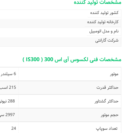
مشخصات تولید کننده
کشور تولید کننده
کارخانه تولید کننده
نام و مدل اتومبیل
شرکت گارانتی
مشخصات فنی لکسوس آی اس 300 ( IS300 )
موتور
6 سیلندر
حداکثر قدرت
215 اسب بخار در 5800 دور در دقیقه
حداکثر گشتاور
288 نیوتن متر در 3800 دور در دقیقه
حجم موتور
2997 سی سی
تعداد سوپاپ
24