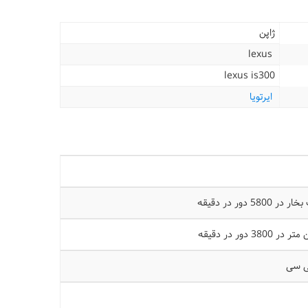
ژاپن
lexus
lexus is300
ایرتویا