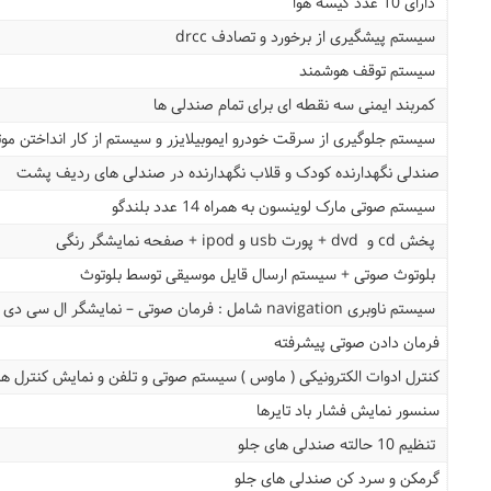
دارای 10 عدد کیسه هوا
سیستم پیشگیری از برخورد و تصادف drcc
سیستم توقف هوشمند
کمربند ایمنی سه نقطه ای برای تمام صندلی ها
سیستم جلوگیری از سرقت خودرو ایموبیلایزر و سیستم از کار انداختن م
صندلی نگهدارنده کودک و قلاب نگهدارنده در صندلی های ردیف پشت
سیستم صوتی مارک لوینسون به همراه 14 عدد بلندگو
پخش cd و dvd + پورت usb و ipod + صفحه نمایشگر رنگی
بلوتوث صوتی + سیستم ارسال قایل موسیقی توسط بلوتوث
سیستم ناوبری navigation شامل : فرمان صوتی – نمایشگر ال سی دی با وضوح بالا
فرمان دادن صوتی پیشرفته
کنترل ادوات الکترونیکی ( ماوس ) سیستم صوتی و تلفن و نمایش کنترل ها
سنسور نمایش فشار باد تایرها
تنظیم 10 حالته صندلی های جلو
گرمکن و سرد کن صندلی های جلو