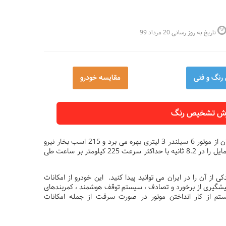
تاریخ به روز رسانی 20 مرداد 99
نگ و فنی
مقايسه خودرو
موزش تشخیص رنگ
است . این خودروی سدان از موتور 6 سیلندر 3 لیتری بهره می برد و 215 اسب بخار نیرو
تولید می کند و دارای جعبه دنده 6 سرعته اتوماتیک است که می تواند 60 مایل را در 8.2 ثانیه با حداکثر سرعت 225 کیلومتر بر ساعت طی
ی از آن را در ایران می توانید پیدا کنید. این خودرو از امکانات
سه هوای ایمنی ، سیستم پیشگیری از برخورد و تصادف ، سیستم توقف هوشمند ، کمربندهای
 از کار انداختن موتور در صورت سرقت از جمله امکانات