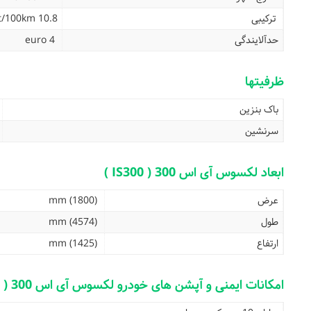
ترکیبی
10.8 lit/100km
حدآلایندگی
euro 4
ظرفیتها
باک بنزین
سرنشین
ابعاد لکسوس آی اس 300 ( IS300 )
عرض
(1800) mm
طول
(4574) mm
ارتفاع
(1425) mm
امکانات ایمنی و آپشن های خودرو لکسوس آی اس 300 ( IS300 )