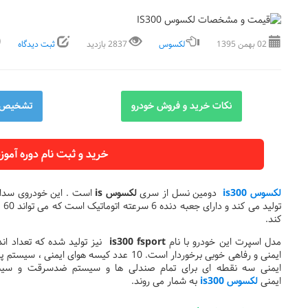
02 بهمن 1395
لکسوس
2837 بازدید
ثبت دیدگاه
نکات خرید و فروش خودرو
تشخیص ر
خرید و ثبت نام دوره آ
لکسوس is300
دومین نسل از سری
لکسوس is
کند.
مدل اسپرت این خودرو با نام
is300 fsport
نیز تولید شده که تعداد اندک
ایمنی و رفاهی خوبی برخوردار است. 10 عدد کی
ایمنی سه نقطه ای برای تمام صندلی ها و سیستم ضدسرقت و سیستم
ایمنی
لکسوس is300
به شمار می روند.