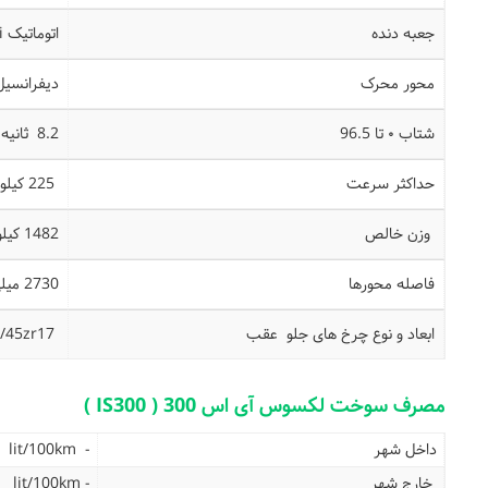
جعبه دنده
اتوماتیک ect- i
محور محرک
دیفرانسی
شتاب ۰ تا 96.5
8.2 ثانیه
حداکثر سرعت
225 کیلومتر بر ساعت
وزن خالص
1482 کیلوگرم
فاصله محورها
2730 میلی متر
ابعاد و نوع چرخ های جلو عقب
215/45zr17
مصرف سوخت لکسوس آی اس 300 ( IS300 )
داخل شهر
- lit/100km
خارج شهر
- lit/100km