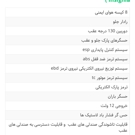
Insignia )
8 کیسه هوای ایمنی
رادار جلو
دوربین 130 درجه عقب
حسگرهای پارک جلو و عقب
سیستم کنترل پایداری esp
سیستم ترمز ضد قفل abs
سیستم توزیع نیروی الکتریکی نیروی ترمز ebd
سیستم ترمز موتور tc
ترمز پارک الکتریکی
حسگر باران
خروجی 12 ولت
حس گر فشار باد لاستیک ها
قابلیت تاشوندگی صندلی های عقب و قابلیت دسترسی به صندلی های
عقب