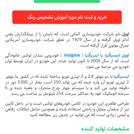
خرید و ثبت نام دوره آموزش تشخیص رنگ
اوپل
نام شرکت خودروسازی آلمانی است که نامش را از بینانگذارش یعنی
آدام اوپل گرفته و از سال 1929 در تعلق شرکت خودروسازی آمریکایی
جنرال موتورز قرار گرفته است.
اوپل اینسیگنیا
یا
اینزیگنیا
(
insignia
)
خودرویی سدان لوکس خانوادگی
است که از سال 2008 تا کنون تولید شده. این خودرو در ایران توسط توان
خودرو جی عرضه می شود.
اینسیگنیا
با دو موتور 2.8 و 2 لیتری توربو ساخته شده که در کشور ما موتور
2 لیتری توربو آن وارد شده که می تواند 250 اسب بخار در 5300 دور در
دقیقه تولید می کند و با سیستم چهار چرخ متحرک و جعبه دنده ی 6
سرعته اتوماتیک خود به حداکثر سرعت 254 کیلومتر بر ساعت می رسد.
طراحی ظاهری این خودرو در کلاس خودروهای لوکس است و در داخل کابین
نیز از مبلمان مجلل و راحتی استفاده شده و همچنین شامل امکانات رفاهی
و ایمنی زیادی است که می توانید در جدول زیر مطالعه کنید.
مشخصات تولید کننده