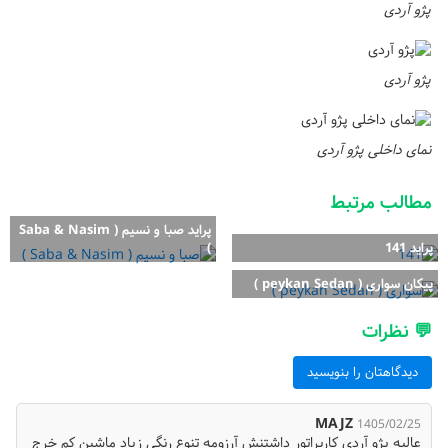
پژو آردی
پژو آردی
نمای داخلی پژو آردی
مطالب مرتبط
پراید صبا و نسیم ( Saba & Nasim
پراید 141
)
پیکان سواری ( peykan Sedan )
💬 نظرات
دیدگاهتان را بنویسید
MAJZ
1405/02/25
عالیه پژو آردي کاربراتور داشتنش آرزومه تنوع رنگي زیاد ماشین کم خرج