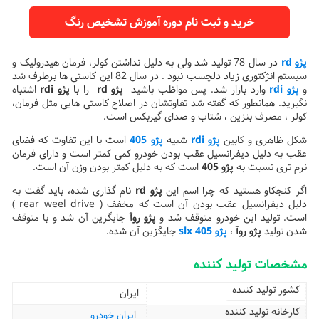
خرید و ثبت نام دوره آموزش تشخیص رنگ
پژو rd
در سال 78 تولید شد ولی به دلیل نداشتن کولر، فرمان هیدرولیک و
سیستم انژکتوری زیاد دلچسب نبود . در سال 82 این کاستی ها برطرف شد
و
پژو rdi
وارد بازار شد. پس مواظب باشید
پژو rd
را با
پژو rdi
اشتباه
نگیرید. همانطور که گفته شد تفاوتشان در اصلاح کاستی هایی مثل فرمان،
کولر ، مصرف بنزین ، شتاب و صدای گیربکس است.
شکل ظاهری و کابین
پژو rdi
شبیه
پژو 405
است با این تفاوت که فضای
عقب به دلیل دیفرانسیل عقب بودن خودرو کمی کمتر است و دارای فرمان
نرم تری نسبت به
پژو 405
است که به دلیل کمتر بودن وزن آن است.
اگر کنجکاو هستید که چرا اسم این
پژو rd
نام گذاری شده، باید گفت به
دلیل دیفرانسیل عقب بودن آن است که مخفف ( rear weel drive )
است. تولید این خودرو متوقف شد و
پژو روآ
جایگزین آن شد و با متوقف
شدن تولید
پژو روآ
،
پژو 405 slx
جایگزین آن شده.
مشخصات تولید کننده
کشور تولید کننده
ایران
کارخانه تولید کننده
ا
یران خودرو