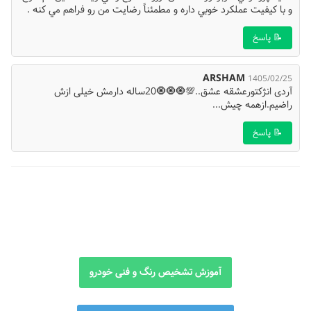
و با کیفیت عملکرد خوبي داره و مطمئناً رضایت من رو فراهم مي کنه .
📝 پاسخ
ARSHAM
1405/02/25
آردی انژکتورعشقه عشق..💯🧿🧿🧿20ساله دارمش خیلی ازش
راضیم.ازهمه چیش...
📝 پاسخ
آموزش تشخیص رنگ و فنی خودرو