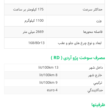
حداکثر سرعت
175 کیلومتر بر ساعت
وزن
1100 کیلوگرم
فاصله محورها
2669 میلی متر
ابعاد و نوع چرخ های جلو و عقب
168/80r13
مصرف سوخت پژو آردی ( RD )
داخل شهر
13 lit/100km
خارج شهر
8 lit/100km
تركيبي
9 lit/100km
حدآلايندگي
euro 4
ظرفیتها