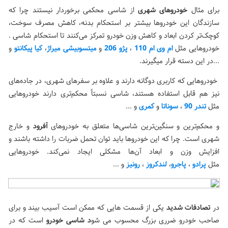
برای مثال
خودروهای شهری
از شاسی محکمی برخوردار نیستند چرا که
سازندگان این خودروها بیشتر بر استحکام بدنه، کاهش مصرف سوخت،
کوچک‌تر کردن ابعاد و کاهش وزن خودرو تمرکز می‌کنند تا استحکام شاسی .
خودروهایی مثل
ام وی ام 110
،
پژو 206
و
میتسوبیشی میراژ
،
کیا پیکانتو
و
...در این دسته قرار میگیرند.
خودروهایی که کاربری دوگانه دارند و علاوه بر سفرهای شهری، در جاده‌های
نیز هم قابل استفاده هستند، شاسی نسبتاً محکم‌تری دارند خودروهایی
مثل
تندر 90
،
سوناتا
و
کمری
و ...
و محکم‌ترین و سنگین‌ترین شاسی‌ها متعلق به خودروهای
آفرود
و خارج
شهری است. چرا که این خودروها باید توان تحمل ضربات را داشته باشند و
افزایش وزن و ابعاد آن‌ها مشکلی ایجاد نمی‌کند. خودروهایی
مثل
پرادو
،
پاجرو
،
لندکروز
،
رونیز
و ...
در
تصادفات
شدید
یکی از قسمت هایی که ممکن است آسیب بیند و برای
صاحب خودرو ضرری بزرگ محسوب می شو
د شاسی خودرو
است که در