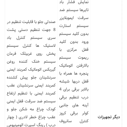
نمایش فشار باد
تایرها سیستم ضد
سرقت ایموبلایزر
صندلی جلو با قابلیت تنظیم در
سیستم استارت
8 جهت تنظیم دستی پشت
بدون کلید سیستم
سری سیستم کنترل باد
ورود بدون کلید
لاستیک ها کنترل سیستم
قفل مرکزی با
پخش روی غربیلک فرمان
ریموت سیستم
سیستم خنک کننده روغن
بالارفتن اتوماتیک
گیربکس اتوماتیک کمربند ایمنی
پنجره ها همراه با
سرنشینان جلو پیش کشنده
قفل دربها شیشه
کمربند ایمنی سرنشینان عقب
بالابر برقی برای 4
کمربند ایمنی با تنظیم ارتفاع
درب تنظیم برقی
سیستم ضد سرقت قفل ایمنی
آینه های جانبی
کودک چراغ مه شکن جلو و
کولر برقی کروز
دیگر تجهیزات
عقب چراغ خطر لادری ( چهار
کنترل سانروف
درب ) رینگ اسپرت الومینیومی