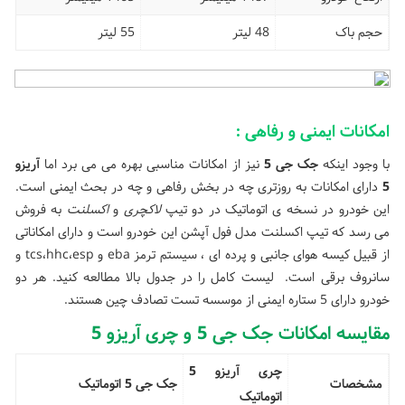
حجم باک
48 لیتر
55 لیتر
امکانات ایمنی و رفاهی :
با وجود اینکه
جک جی 5
نیز از امکانات مناسبی بهره می می برد اما
آریزو
5
دارای امکانات به روزتری چه در بخش رفاهی و چه در بحث ایمنی است.
این خودرو در نسخه ی اتوماتیک در دو تیپ
لاکچری
و
اکسلنت
به فروش
می رسد که تیپ اکسلنت مدل فول آپشن این خودرو است و دارای امکاناتی
از قبیل کیسه هوای جانبی و پرده ای ، سیستم ترمز eba و tcs،hhc،esp و
سانروف برقی است. لیست کامل را در جدول بالا مطالعه کنید. هر دو
خودرو دارای 5 ستاره ایمنی از موسسه تست تصادف چین هستند.
مقایسه امکانات جک جی 5 و چری آریزو 5
چری آریزو 5
مشخصات
جک جی 5 اتوماتیک
اتوماتیک