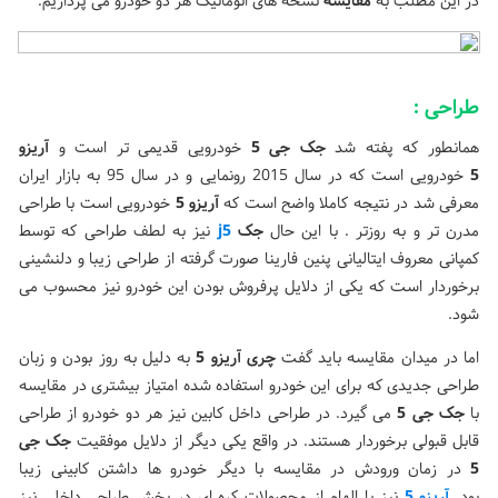
در این مطلب به
مقایسه
نسخه های اتوماتیک هر دو خودرو می پردازیم.
طراحی :
همانطور که پفته شد
جک جی 5
خودرویی قدیمی تر است و
آریزو
5
خودرویی است که در سال 2015 رونمایی و در سال 95 به بازار ایران
معرفی شد در نتیجه کاملا واضح است که
آریزو 5
خودرویی است با طراحی
مدرن تر و به روزتر . با این حال
جک
j5
نیز به لطف طراحی که توسط
کمپانی معروف ایتالیانی پنین فارینا صورت گرفته از طراحی زیبا و دلنشینی
برخوردار است که یکی از دلایل پرفروش بودن این خودرو نیز محسوب می
شود.
اما در میدان مقایسه باید گفت
چری آریزو 5
به دلیل به روز بودن و زبان
طراحی جدیدی که برای این خودرو استفاده شده امتیاز بیشتری در مقایسه
با
جک جی 5
می گیرد. در طراحی داخل کابین نیز هر دو خودرو از طراحی
قابل قبولی برخوردار هستند. در واقع یکی دیگر از دلایل موفقیت
جک جی
5
در زمان ورودش در مقایسه با دیگر خودرو ها داشتن کابینی زیبا
بود.
آریزو 5
نیز با الهام از محصولات کره ای در بخش طراحی داخلی نیز