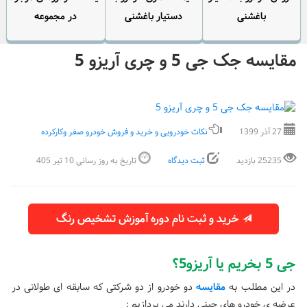
باغشنی
دستیار باغشنی
در مجموعه
مقایسه جک جی 5 و چری آریزو 5
27 آذر 1399
نکات خودرویی و خرید و فروش خودرو صفر وکارکرده
25235 بازدید
ثبت دیدگاه
تاریخ به روز رسانی 10 تیر 405
خرید و ثبت نام دوره آموزش تشخیص رنگ
جی 5 بخریم یا آریزو5؟
در این مطلب به
مقایسه
دو خودرو از دو شرکتی که سابقه ای طولانی در
عرضه ی خودرو های چینی دارند می پردازیم :