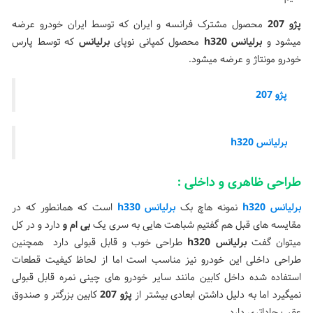
پژو 207
محصول مشترک فرانسه و ایران که توسط
ایران خودرو عرضه
میشود و
برلیانس h320
محصول کمپانی نوپای
برلیانس
که توسط پارس
خودرو مونتاژ و عرضه میشود.
پژو 207
برلیانس h320
طراحی ظاهری و داخلی :
برلیانس h320
نمونه هاچ بک
برلیانس h330
است که همانطور که در
مقایسه های قبل هم گفتیم شباهت هایی به سری یک
بی ام و
دارد و در کل
میتوان گفت
برلیانس h320
طراحی خوب و قابل قبولی دارد همچنین
طراحی داخلی این خودرو نیز مناسب است اما از لحاظ کیفیت قطعات
استفاده شده داخل کابین مانند سایر خودرو های چینی نمره قابل قبولی
نمیگیرد اما به دلیل داشتن ابعادی بیشتر از
پژو 207
کابین بزرگتر و صندوق
عقب جاداتری دارد.