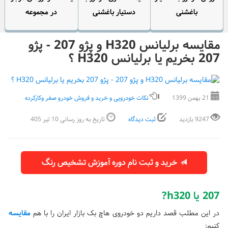
باغشنی
دستیار باغشنی
در مجموعه
مقایسه برلیانس H320 و پژو 207 - پژو
207 بخریم یا برلیانس H320 ؟
21 بهمن 1399
نکات خودرویی و خرید و فروش خودرو صفر وکارکرده
9247 بازدید
ثبت دیدگاه
تاریخ به روز رسانی 10 تیر 405
خرید و ثبت نام دوره آموزش تشخیص رنگ
207 یا h320?
در این مطلب قصد داریم دو خودروی هاچ بک بازار ایران را با هم
مقایسه
کنیم: