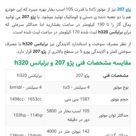
پژو 207
نیز از موتور tu5 با قدرت 105 اسب بخار بهره میبرد که این خودرو
هم با دو جعبه دنده ی دستی و اتوماتیک تولید میشود. با
پژو 207
می توانید
پدال گاز را تا 190 کیلومتر در ساعت بفشارید اما حداکثر سرعتی که
برای
برلیانس
h320
ثبت شده 170 کیلومتر در ساعت ثبت شده است.
از نظر مصرف سوخت و استاندارد آلایندگی نیز
برلیانس
h320
با مصرف
سوختی کمتر و آلایندگی یورو 5 در سطح بالاتری از
پژو 207
قرار دارد.
مقایسه مشخصات فنی پژو 207 و برلیانس h320
مشخصات فنی
پژو 207
برلیانس h320
نوع موتور
4 سیلندر - tu5
4 سیلندر - bm۱۵l
حجم موتور
1587 سی سی
1498cc- 1653cc
105 اسب بخار در 5800
حداکثر توان موتور
103hp - 114hp
دور در دقیقه
142 نیوتن متر در 4000
حداکثر گشتاور
138nm - 154nm