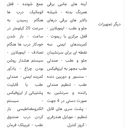
آینه های جانبی برقی
جمع شونده - قفل
همرنگ بدنه - شیشه
اتوماتیک درب ها
بالابر های برقی درهای
هنگام رسیدن به
دیگر تجهیزات
جلو و عقب - ایموبلایزر -
سرعت 20 کیلومتر در
قفل مرکزی با ریموت -
ساعت - باز شدن
کمربندهای ایمنی سه
خودکار درب ها هنگام
نقطه ای برای سرنشینان
تصادف - ایموبلایزر -
جلو و عقب - صندلی
سیستم هشدار روشن
عقب مجهز به ایزوفیکس
بودن چراغ - یادآور
- سنسور و دوربین دنده
کمربند ایمنی - صندلی
عقب - تنظیم صندلی
عقب با قابلیت
راننده و سرنشین به
پشتیبانی از ایزوفیکس
صورت دستی در 4 جهت
- سیستم
- پشت سری های قابل
الکترومغناطیسی باز
تنظیم - موبایل هندزفری
کردن درب صندوق
- کروز کنترل
عقب - غربیلک فرمان