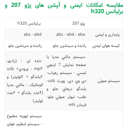
مقایسه امکانات ایمنی و آپشن های پژو 207 و
برلیانس h320
پژو 207
برلیانس h320
پایداری و ایمنی
abs - ebd - eba
abs - ebd
کیسه هوای ایمنی
راننده و سرنشین جلو
راننده و سرنشین جلو
سيستم مالتي مديا با
دنده ای : (راديو،
صفحه نمايش 7 اينچي
mp۳ ، وروديusb +
لمسي - سيستم رهياب-
۲بلندگو + ۲توئيتر) و
سیستم صوتی
دي وي دي، پورت usb-
اتوماتیک : مالتي مديا
بلندگو درهاي جلو و
(۴عدد بلندگو + ۲عدد
عقب- تيوتر صوتي جلو-
توئيتر)
فرمان mfc
سیستم تهویه مطبوع
- سیستم تنظیم هوای