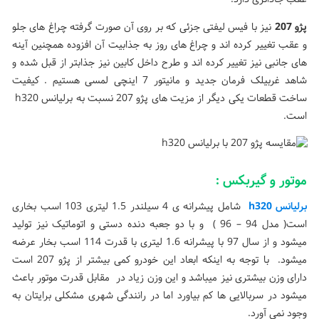
پژو 207
نیز با فیس لیفتی جزئی که بر روی آن صورت گرفته چراغ های جلو
و عقب تغییر کرده اند و چراغ های روز به جذابیت آن افزوده همچنین آینه
های جانبی نیز تغییر کرده اند و طرح داخل کابین نیز جذابتر از قبل شده و
شاهد غربیلک فرمان جدید و مانیتور 7 اینچی لمسی هستیم . کیفیت
ساخت قطعات یکی دیگر از مزیت های پژو 207 نسبت به برلیانس h320
است.
موتور و گیربکس :
برلیانس
h320
شامل پیشرانه ی 4 سیلندر 1.5 لیتری 103 اسب بخاری
است( مدل 94 – 96 ) و با دو جعبه دنده دستی و اتوماتیک نیز تولید
میشود و از سال 97 با پیشرانه 1.6 لیتری با قدرت 114 اسب بخار عرضه
میشود. با توجه به اینکه ابعاد این خودرو کمی بیشتر از پژو 207 است
دارای وزن بیشتری نیز میباشد و این وزن زیاد در مقابل قدرت موتور باعث
میشود در سربالایی ها کم بیاورد اما در رانندگی شهری مشکلی برایتان به
وجود نمی آورد.