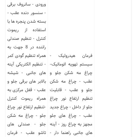
ورودی - سانروف برقی
- سنسور دنده عقب -
بسته شدن پنجره ها با
استفاده از ریموت
کنترل - تنظیم صندلی
راننده در 8 جهت به
فرمان هیدرولیک -
همراه تنظیم گودی کمر
سیستم تهویه اتوماتیک-
- تنظیم الکتریکی آینه
چراغ مه شکن جلو و
های جانبی - شیشه
عقب - چراغ مه شکن
بالابر های برقی جلو و
جلو و عقب - قابلیت
عقب - قفل مرکزی به
تنظیم ارتفاع نور چراغ
همراه ریموت کنترل
جلو از داخل - چراغ جدید
-تنظیم ارتفاع نور چراغ
عقب - چراغ های جلو
جلو - چراغ مه شکن
مجهز به چراغ روز - آینه
جلو - صندلی های
های جانبی راهنما دار -
تاشو عقب - فرمان